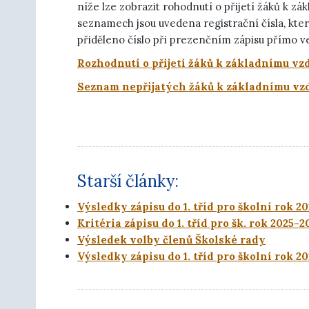
níže lze zobrazit rohodnutí o přijetí žáků k z
seznamech jsou uvedena registrační čísla, kter
přiděleno číslo při prezenčním zápisu přímo ve
Rozhodnutí o přijetí žáků k základnímu vz
Seznam nepřijatých žáků k základnímu vzd
Starší články:
Výsledky zápisu do 1. tříd pro školní rok 2
Kritéria zápisu do 1. tříd pro šk. rok 2025-2
Výsledek volby členů Školské rady
Výsledky zápisu do 1. tříd pro školní rok 2