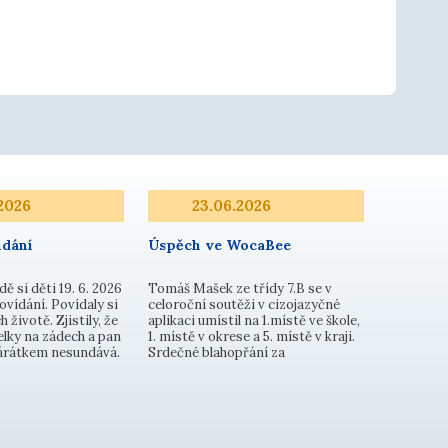
2026
23.06.2026
dání
Úspěch ve WocaBee
dě si děti 19. 6. 2026
Tomáš Mašek ze třídy 7.B se v
ovídání. Povídaly si
celoroční soutěži v cizojazyčné
h životě. Zjistily, že
aplikaci umístil na 1.místě ve škole,
lky na zádech a pan
1. místě v okrese a 5. místě v kraji.
párátkem nesundává.
Srdečné blahopřání za
e v úlu nemají sklep
mimořádnou aktivitu. Ve
dá ani do lednic, a
 k dispozici ani
n…