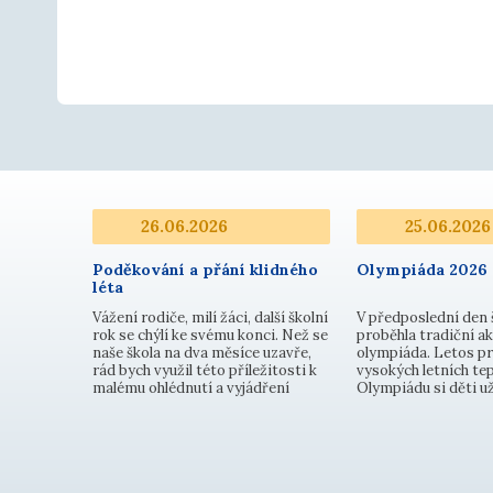
26.06.2026
25.06.2026
Poděkování a přání klidného
Olympiáda 2026
léta
Vážení rodiče, milí žáci, další školní
V předposlední den 
rok se chýlí ke svému konci. Než se
proběhla tradiční ak
naše škola na dva měsíce uzavře,
olympiáda. Letos pr
rád bych využil této příležitosti k
vysokých letních tep
malému ohlédnutí a vyjádření
Olympiádu si děti už
velkého díku. Uplynulé měsíce byly
prvním stupni soutěž
plné pilné práce, nových poznatků,
disciplínách - střel
školních akcí, ale i výzev, které jsme
florbalovou hokejkou
společně úspěšně…
hod kriketovým míčk
přeskoky přes šv…