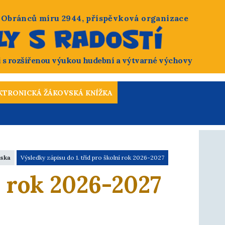
, Obránců míru 2944, příspěvková organizace
i s rozšířenou výukou hudební a výtvarné výchovy
eska
Výsledky zápisu do 1. tříd pro školní rok 2026-2027
í rok 2026-2027