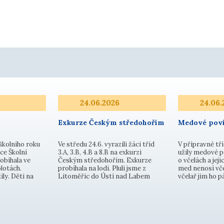
24.06.2026
24.06.
Exkurze Českým středohořím
Medové poví
školního roku
Ve středu 24.6. vyrazili žáci tříd
V přípravné tří
ce Školní
3.A, 3.B, 4.B a 8.B na exkurzi
užily medové p
obíhala ve
Českým středohořím. Exkurze
o včelách a jejic
lotách.
probíhala na lodi. Pluli jsme z
med nenosí vče
ily. Děti na
Litoměřic do Ústí nad Labem
včelař jim ho 
ily v pěti
nádhernou scenérií Porty
Dozvěděly se, ž
ba na branku
Bohemiky. Kochali jsme se
a med se neuklá
, skok z místa,
nádhernou krajinou, pozorovali
dokonce nejsou
em na cíl,
okolní kopce, přírodu, květenu a
poličky. Malé 
živočišstvo. Dětem se exkurze v…