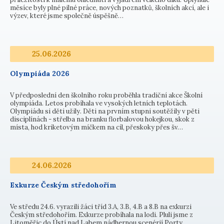
měsíce byly plné pilné práce, nových poznatků, školních akcí, ale i
výzev, které jsme společně úspěšně…
25.06.2026
Olympiáda 2026
V předposlední den školního roku proběhla tradiční akce Školní
olympiáda. Letos probíhala ve vysokých letních teplotách.
Olympiádu si děti užily. Děti na prvním stupni soutěžily v pěti
disciplínách - střelba na branku florbalovou hokejkou, skok z
místa, hod kriketovým míčkem na cíl, přeskoky přes šv…
24.06.2026
Exkurze Českým středohořím
Ve středu 24.6. vyrazili žáci tříd 3.A, 3.B, 4.B a 8.B na exkurzi
Českým středohořím. Exkurze probíhala na lodi. Pluli jsme z
Litoměřic do Ústí nad Labem nádhernou scenérií Porty