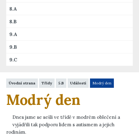
8.A
8.B
9.A
9.B
9.C
Úvodní strana
Třídy
5.B
Události
Modrý den
Modrý den
Dnes jsme se sešli ve třídě v modrém oblečení a
vyjádřili tak podporu lidem s autismem a jejich
rodinám.