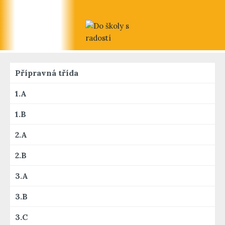
Přípravná třída
1.A
1.B
2.A
2.B
3.A
3.B
3.C