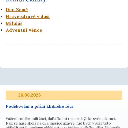
Den Země
Hravě zdravě v duši
Miluláš
Adventní věnce
26.06.2026
Poděkování a přání klidného léta
Vážení rodiče, milí žáci, další školní rok se chýlí ke svému konci.
Než se naše škola na dva měsíce uzavře, rád bych využil této
příležitosti k malému ohlédnutí a vyjádření velkého díku. Uplynulé