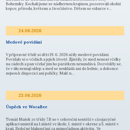
Bohemiky. Kochali jsme se nádhernou krajinou, pozorovali okolní
kopce, přírodu, květenu a živočišstvo. Dětem se exkurze v…
24.06.2026
Medové povídání
V přípravné třídě si děti 19. 6. 2026 užily medové povídání.
Povídaly si o včelách a jejich životě. Zjistily, že med nenosí včelky
na zádech a pan včelař jim ho párátkem nesundává. Dozvěděly se,
že v úlu nemají sklep a med se neukládá ani do lednic, a dokonce
nejsou k dispozici ani poličky. Malé n…
23.06.2026
Úspěch ve WocaBee
Tomáš Mašek ze třídy 7.B se v celoroční soutěži v cizojazyčné
aplikaci umístil na 1.místě ve škole, 1. místě v okrese a 5. místě v
kraji. Srdečné blahopřání za mimořádnou aktivitu. Ve