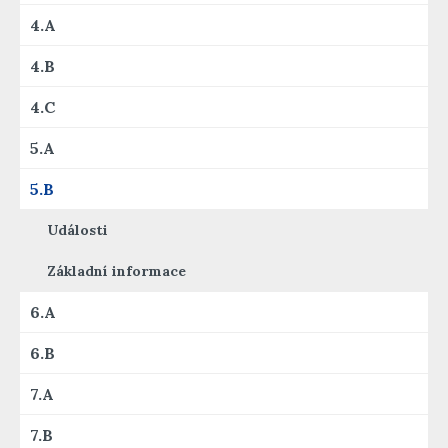
4.A
4.B
4.C
5.A
5.B
Události
Základní informace
6.A
6.B
7.A
7.B