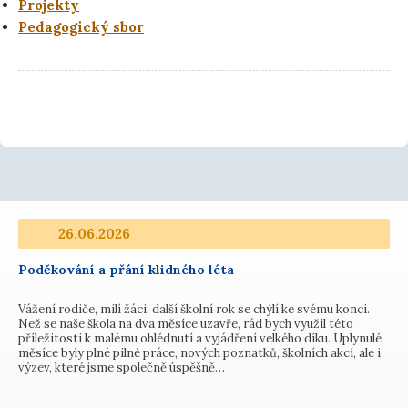
Projekty
Pedagogický sbor
26.06.2026
Poděkování a přání klidného léta
Vážení rodiče, milí žáci, další školní rok se chýlí ke svému konci.
Než se naše škola na dva měsíce uzavře, rád bych využil této
příležitosti k malému ohlédnutí a vyjádření velkého díku. Uplynulé
měsíce byly plné pilné práce, nových poznatků, školních akcí, ale i
výzev, které jsme společně úspěšně…