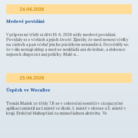
24.06.2026
Medové povídání
V přípravné třídě si děti 19. 6. 2026 užily medové povídání.
Povídaly si o včelách a jejich životě. Zjistily, že med nenosí včelky
na zádech a pan včelař jim ho párátkem nesundává. Dozvěděly se,
že v úlu nemají sklep a med se neukládá ani do lednic, a dokonce
nejsou k dispozici ani poličky. Malé n…
23.06.2026
Úspěch ve WocaBee
Tomáš Mašek ze třídy 7.B se v celoroční soutěži v cizojazyčné
aplikaci umístil na 1.místě ve škole, 1. místě v okrese a 5. místě v
kraji. Srdečné blahopřání za mimořádnou aktivitu. Ve