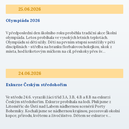
25.06.2026
Olympiáda 2026
V předposlední den školního roku proběhla tradiční akce Školní
olympiáda. Letos probíhala ve vysokých letních teplotách.
Olympiádu si děti užily. Děti na prvním stupni soutěžily v pěti
disciplínách - střelba na branku florbalovou hokejkou, skok z
místa, hod kriketovým míčkem na cíl, přeskoky přes šv…
24.06.2026
Exkurze Českým středohořím
Ve středu 24.6. vyrazili žáci tříd 3.A, 3.B, 4.B a 8.B na exkurzi
Českým středohořím. Exkurze probíhala na lodi. Pluli jsme z
Litoměřic do Ústí nad Labem nádhernou scenérií Porty
Bohemiky. Kochali jsme se nádhernou krajinou, pozorovali okolní
kopce, přírodu, květenu a živočišstvo. Dětem se exkurze v…