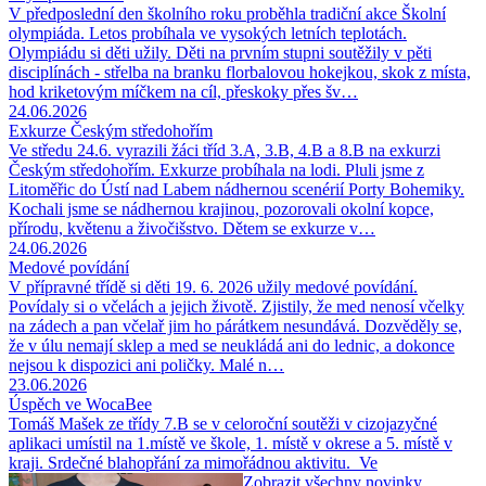
V předposlední den školního roku proběhla tradiční akce Školní
olympiáda. Letos probíhala ve vysokých letních teplotách.
Olympiádu si děti užily. Děti na prvním stupni soutěžily v pěti
disciplínách - střelba na branku florbalovou hokejkou, skok z místa,
hod kriketovým míčkem na cíl, přeskoky přes šv…
24.06.2026
Exkurze Českým středohořím
Ve středu 24.6. vyrazili žáci tříd 3.A, 3.B, 4.B a 8.B na exkurzi
Českým středohořím. Exkurze probíhala na lodi. Pluli jsme z
Litoměřic do Ústí nad Labem nádhernou scenérií Porty Bohemiky.
Kochali jsme se nádhernou krajinou, pozorovali okolní kopce,
přírodu, květenu a živočišstvo. Dětem se exkurze v…
24.06.2026
Medové povídání
V přípravné třídě si děti 19. 6. 2026 užily medové povídání.
Povídaly si o včelách a jejich životě. Zjistily, že med nenosí včelky
na zádech a pan včelař jim ho párátkem nesundává. Dozvěděly se,
že v úlu nemají sklep a med se neukládá ani do lednic, a dokonce
nejsou k dispozici ani poličky. Malé n…
23.06.2026
Úspěch ve WocaBee
Tomáš Mašek ze třídy 7.B se v celoroční soutěži v cizojazyčné
aplikaci umístil na 1.místě ve škole, 1. místě v okrese a 5. místě v
kraji. Srdečné blahopřání za mimořádnou aktivitu. Ve
Zobrazit všechny novinky