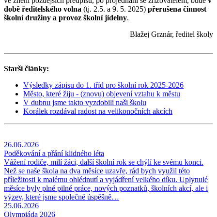
ve znění pozdějších předpisů, po projednání se zřizovatelem, bude
v
době ředitelského volna
(tj. 2.5. a 9. 5. 2025)
přerušena činnost
školní družiny a provoz školní jídelny
.
Blažej Grznár, ředitel školy
Starší články:
Výsledky zápisu do 1. tříd pro školní rok 2025-2026
Město, které žiju - (znovu) objevení vztahu k městu
V dubnu jsme takto vyzdobili naši školu
Korálek rozdával radost na velikonočních akcích
26.06.2026
Poděkování a přání klidného léta
Vážení rodiče, milí žáci, další školní rok se chýlí ke svému konci.
Než se naše škola na dva měsíce uzavře, rád bych využil této
příležitosti k malému ohlédnutí a vyjádření velkého díku. Uplynulé
měsíce byly plné pilné práce, nových poznatků, školních akcí, ale i
výzev, které jsme společně úspěšně…
25.06.2026
Olympiáda 2026