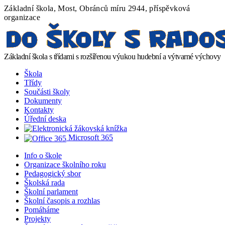
Základní škola, Most, Obránců míru 2944, příspěvková
organizace
Základní škola s třídami s rozšířenou výukou hudební a výtvarné výchovy
Škola
Třídy
Součásti školy
Dokumenty
Kontakty
Úřední deska
Microsoft 365
Info o škole
Organizace školního roku
Pedagogický sbor
Školská rada
Školní parlament
Školní časopis a rozhlas
Pomáháme
Projekty