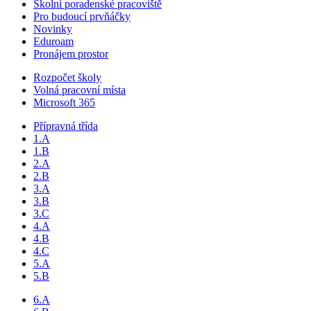
Školní poradenské pracoviště
Pro budoucí prvňáčky
Novinky
Eduroam
Pronájem prostor
Rozpočet školy
Volná pracovní místa
Microsoft 365
Přípravná třída
1.A
1.B
2.A
2.B
3.A
3.B
3.C
4.A
4.B
4.C
5.A
5.B
6.A