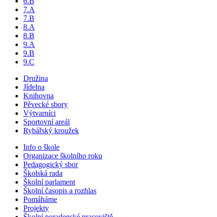
6.B
7.A
7.B
8.A
8.B
9.A
9.B
9.C
Družina
Jídelna
Knihovna
Pěvecké sbory
Výtvarníci
Sportovní areál
Rybářský kroužek
Info o škole
Organizace školního roku
Pedagogický sbor
Školská rada
Školní parlament
Školní časopis a rozhlas
Pomáháme
Projekty
Školní poradenské pracoviště