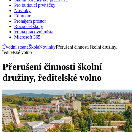
Pro budoucí prvňáčky
Novinky
Eduroam
Pronájem prostor
Rozpočet školy
Volná pracovní místa
Microsoft 365
Úvodní strana
Škola
Novinky
Přerušení činnosti školní družiny,
ředitelské volno
Přerušení činnosti školní
družiny, ředitelské volno