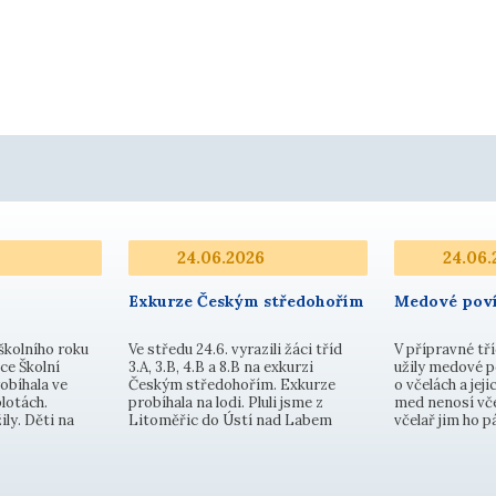
24.06.2026
24.06.
Exkurze Českým středohořím
Medové poví
školního roku
Ve středu 24.6. vyrazili žáci tříd
V přípravné tří
ce Školní
3.A, 3.B, 4.B a 8.B na exkurzi
užily medové p
obíhala ve
Českým středohořím. Exkurze
o včelách a jejic
lotách.
probíhala na lodi. Pluli jsme z
med nenosí vče
ily. Děti na
Litoměřic do Ústí nad Labem
včelař jim ho 
ily v pěti
nádhernou scenérií Porty
Dozvěděly se, ž
ba na branku
Bohemiky. Kochali jsme se
a med se neuklá
, skok z místa,
nádhernou krajinou, pozorovali
dokonce nejsou
em na cíl,
okolní kopce, přírodu, květenu a
poličky. Malé 