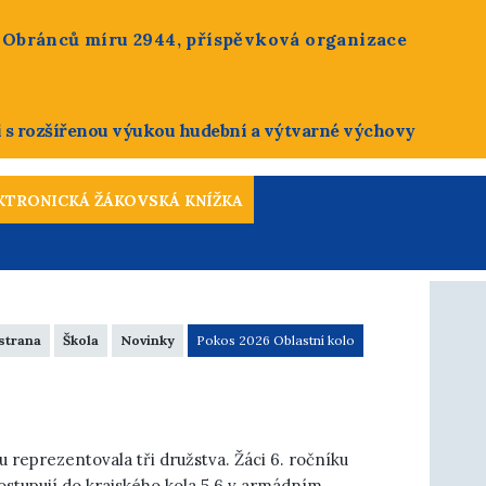
, Obránců míru 2944, příspěvková organizace
i s rozšířenou výukou hudební a výtvarné výchovy
strana
Škola
Novinky
Pokos 2026 Oblastní kolo
 reprezentovala tři družstva. Žáci 6. ročníku
 postupují do krajského kola 5.6 v armádním