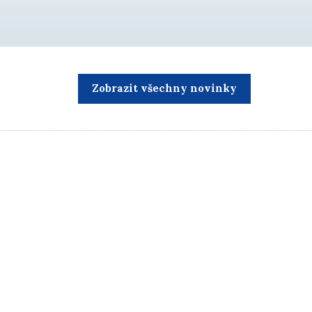
živočišstvo. Dětem se exkurze v…
Zobrazit všechny novinky