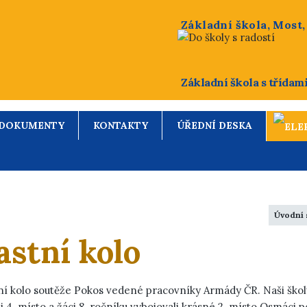
Základní škola, Most
Základní škola s třídam
DOKUMENTY
KONTAKTY
ÚŘEDNÍ DESKA
Úvodní 
astní kolo
tní kolo soutěže Pokos vedené pracovníky Armády ČR. Naši školu
dili 4. místo a žáci 8. ročníku vybojovali krásné 2. místo.Osmáci