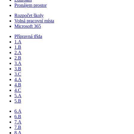
Pronájem prostor
Rozpočet školy
Volná pracovní místa
Microsoft 365
Přípravná třída
1.A
1.B
2.A
2.B
3.A
3.B
3.C
4.A
4.B
4.C
5.A
5.B
6.A
6.B
7.A
7.B
8.A