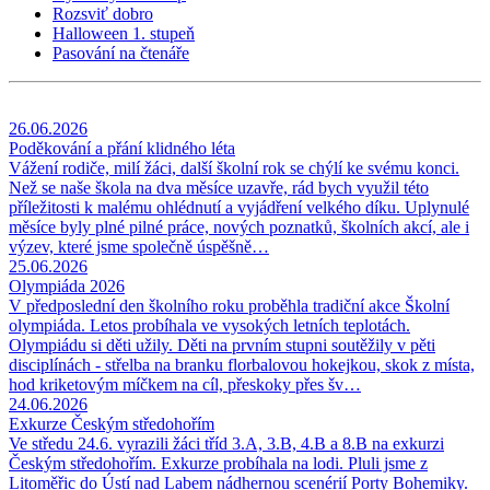
Rozsviť dobro
Halloween 1. stupeň
Pasování na čtenáře
26.06.2026
Poděkování a přání klidného léta
Vážení rodiče, milí žáci, další školní rok se chýlí ke svému konci.
Než se naše škola na dva měsíce uzavře, rád bych využil této
příležitosti k malému ohlédnutí a vyjádření velkého díku. Uplynulé
měsíce byly plné pilné práce, nových poznatků, školních akcí, ale i
výzev, které jsme společně úspěšně…
25.06.2026
Olympiáda 2026
V předposlední den školního roku proběhla tradiční akce Školní
olympiáda. Letos probíhala ve vysokých letních teplotách.
Olympiádu si děti užily. Děti na prvním stupni soutěžily v pěti
disciplínách - střelba na branku florbalovou hokejkou, skok z místa,
hod kriketovým míčkem na cíl, přeskoky přes šv…
24.06.2026
Exkurze Českým středohořím
Ve středu 24.6. vyrazili žáci tříd 3.A, 3.B, 4.B a 8.B na exkurzi
Českým středohořím. Exkurze probíhala na lodi. Pluli jsme z
Litoměřic do Ústí nad Labem nádhernou scenérií Porty Bohemiky.