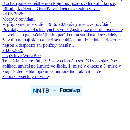
Kochali jsme se nádhernou krajinou, pozorovali okolní kopce,
přírodu, květenu a živočišstvo. Dětem se exkurze v…
24.06.2026
Medové povídání
V přípravné třídě si děti 19. 6. 2026 užily medové povídání.
Povídaly si o včelách a jejich životě. Zjistily, že med nenosí včelky
na zádech a pan včelař jim ho párátkem nesundává. Dozvěděly se,
že v úlu nemají sklep a med se neukládá ani do lednic, a dokonce
nejsou k dispozici ani poličky. Malé n…
23.06.2026
Úspěch ve WocaBee
Tomáš Mašek ze třídy 7.B se v celoroční soutěži v cizojazyčné
aplikaci umístil na 1.místě ve škole, 1. místě v okrese a 5. místě v
kraji. Srdečné blahopřání za mimořádnou aktivitu. Ve
Zobrazit všechny novinky