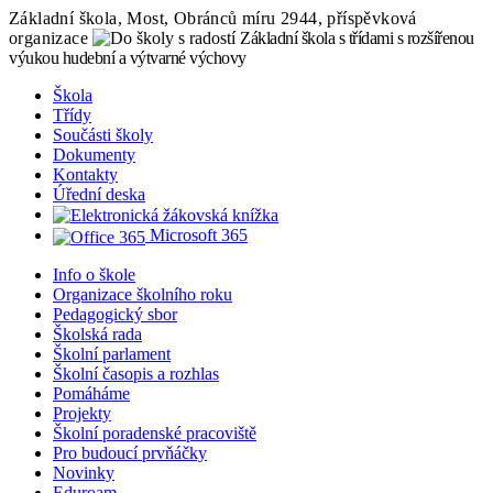
Základní škola, Most, Obránců míru 2944, příspěvková
organizace
Základní škola s třídami s rozšířenou
výukou hudební a výtvarné výchovy
Škola
Třídy
Součásti školy
Dokumenty
Kontakty
Úřední deska
Microsoft 365
Info o škole
Organizace školního roku
Pedagogický sbor
Školská rada
Školní parlament
Školní časopis a rozhlas
Pomáháme
Projekty
Školní poradenské pracoviště
Pro budoucí prvňáčky
Novinky
Eduroam