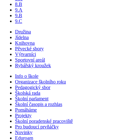
8.B
9.A
9.B
9.C
Družina
Jídelna
Knihovna
Pěvecké sbory
Výtvarníci
Sportovní areál
Rybářský kroužek
Info o škole
Organizace školního roku
Pedagogický sbor
Školská rada
Školní parlament
Školní časopis a rozhlas
Pomáháme
Projekty
Školní poradenské pracoviště
Pro budoucí prvňáčky
Novinky
Eduroam