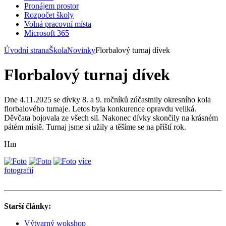
Pronájem prostor
Rozpočet školy
Volná pracovní místa
Microsoft 365
Úvodní strana
Škola
Novinky
Florbalový turnaj dívek
Florbalový turnaj dívek
Dne 4.11.2025 se dívky 8. a 9. ročníků zúčastnily okresního kola
florbalového turnaje. Letos byla konkurence opravdu veliká.
Děvčata bojovala ze všech sil. Nakonec dívky skončily na krásném
pátém místě. Turnaj jsme si užily a těšíme se na příští rok.
Hm
více
fotografií
Starší články:
Výtvarný wokshop