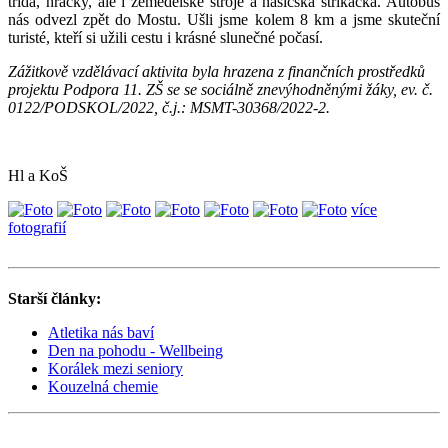
třída, hračky, ale i zemědělské stroje a hasičská stříkačka. Autobus
nás odvezl zpět do Mostu. Ušli jsme kolem 8 km a jsme skuteční
turisté, kteří si užili cestu i krásné slunečné počasí.
Zážitkově vzdělávací aktivita byla hrazena z finančních prostředků
projektu Podpora 11. ZŠ se se sociálně znevýhodněnými žáky, ev. č.
0122/PODSKOL/2022, č.j.: MSMT-30368/2022-2.
Hl a KoŠ
více
fotografií
Starší články:
Atletika nás baví
Den na pohodu - Wellbeing
Korálek mezi seniory
Kouzelná chemie