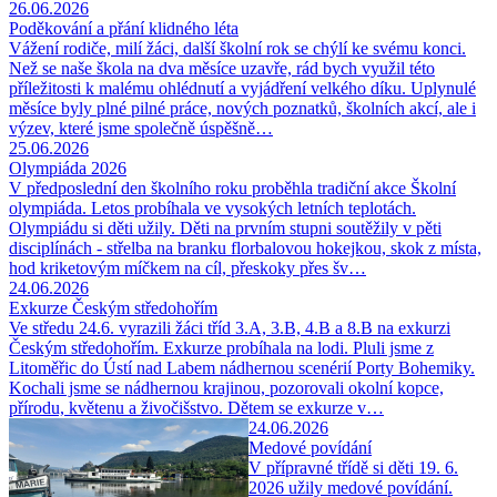
26.06.2026
Poděkování a přání klidného léta
Vážení rodiče, milí žáci, další školní rok se chýlí ke svému konci.
Než se naše škola na dva měsíce uzavře, rád bych využil této
příležitosti k malému ohlédnutí a vyjádření velkého díku. Uplynulé
měsíce byly plné pilné práce, nových poznatků, školních akcí, ale i
výzev, které jsme společně úspěšně…
25.06.2026
Olympiáda 2026
V předposlední den školního roku proběhla tradiční akce Školní
olympiáda. Letos probíhala ve vysokých letních teplotách.
Olympiádu si děti užily. Děti na prvním stupni soutěžily v pěti
disciplínách - střelba na branku florbalovou hokejkou, skok z místa,
hod kriketovým míčkem na cíl, přeskoky přes šv…
24.06.2026
Exkurze Českým středohořím
Ve středu 24.6. vyrazili žáci tříd 3.A, 3.B, 4.B a 8.B na exkurzi
Českým středohořím. Exkurze probíhala na lodi. Pluli jsme z
Litoměřic do Ústí nad Labem nádhernou scenérií Porty Bohemiky.
Kochali jsme se nádhernou krajinou, pozorovali okolní kopce,
přírodu, květenu a živočišstvo. Dětem se exkurze v…
24.06.2026
Medové povídání
V přípravné třídě si děti 19. 6.
2026 užily medové povídání.