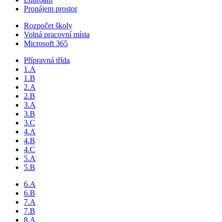
Pronájem prostor
Rozpočet školy
Volná pracovní místa
Microsoft 365
Přípravná třída
1.A
1.B
2.A
2.B
3.A
3.B
3.C
4.A
4.B
4.C
5.A
5.B
6.A
6.B
7.A
7.B
8.A