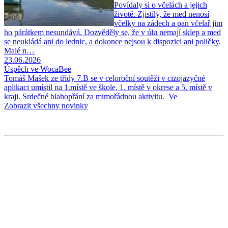
Povídaly si o včelách a jejich
životě. Zjistily, že med nenosí
včelky na zádech a pan včelař jim
ho párátkem nesundává. Dozvěděly se, že v úlu nemají sklep a med
se neukládá ani do lednic, a dokonce nejsou k dispozici ani poličky.
Malé n…
23.06.2026
Úspěch ve WocaBee
Tomáš Mašek ze třídy 7.B se v celoroční soutěži v cizojazyčné
aplikaci umístil na 1.místě ve škole, 1. místě v okrese a 5. místě v
kraji. Srdečné blahopřání za mimořádnou aktivitu. Ve
Zobrazit všechny novinky