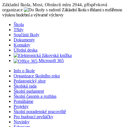
Základní škola, Most, Obránců míru 2944, příspěvková
organizace
Základní škola s třídami s rozšířenou
výukou hudební a výtvarné výchovy
Škola
Třídy
Součásti školy
Dokumenty
Kontakty
Úřední deska
Microsoft 365
Info o škole
Organizace školního roku
Pedagogický sbor
Školská rada
Školní parlament
Školní časopis a rozhlas
Pomáháme
Projekty
Školní poradenské pracoviště
Pro budoucí prvňáčky
Novinky
Eduroam