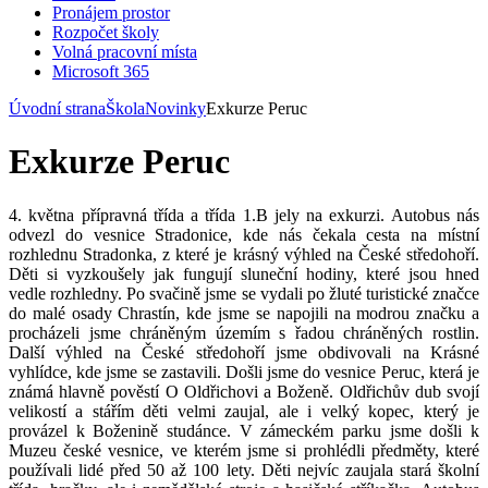
Pronájem prostor
Rozpočet školy
Volná pracovní místa
Microsoft 365
Úvodní strana
Škola
Novinky
Exkurze Peruc
Exkurze Peruc
4. května přípravná třída a třída 1.B jely na exkurzi. Autobus nás
odvezl do vesnice Stradonice, kde nás čekala cesta na místní
rozhlednu Stradonka, z které je krásný výhled na České středohoří.
Děti si vyzkoušely jak fungují sluneční hodiny, které jsou hned
vedle rozhledny. Po svačině jsme se vydali po žluté turistické značce
do malé osady Chrastín, kde jsme se napojili na modrou značku a
procházeli jsme chráněným územím s řadou chráněných rostlin.
Další výhled na České středohoří jsme obdivovali na Krásné
vyhlídce, kde jsme se zastavili. Došli jsme do vesnice Peruc, která je
známá hlavně pověstí O Oldřichovi a Boženě. Oldřichův dub svojí
velikostí a stářím děti velmi zaujal, ale i velký kopec, který je
provázel k Boženině studánce. V zámeckém parku jsme došli k
Muzeu české vesnice, ve kterém jsme si prohlédli předměty, které
používali lidé před 50 až 100 lety. Děti nejvíc zaujala stará školní