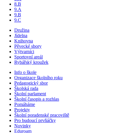
8.B
9.A
9.B
9.C
Družina
Jídelna
Knihovna
Pěvecké sbory
Výtvarníci
Sportovní areál
Rybářský kroužek
Info o škole
Organizace školního roku
Pedagogický sbor
Školská rada
Školní parlament
Školní časopis a rozhlas
Pomáháme
Projekty
Školní poradenské pracoviště
Pro budoucí prvňáčky
Novinky
Eduroam