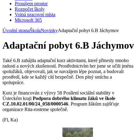
Pronájem prostor
Rozpočet školy
Volná pracovní místa
Microsoft 365
Úvodní strana
Škola
Novinky
Adaptační pobyt 6.B Jáchymov
Adaptační pobyt 6.B Jáchymov
Také 6.B zahájila adaptační kurz aktivitami, které přinesly mnoho
radosti a nových zkušeností. Prostřednictvím her jsme se učili jména
spolužáků, objevovali, jak se navzájem lépe poznat, a budovali
prostředí, kde se každý cítí bezpečně. Den plný smíchu a
spolupráce.
Kurz je financován z výzvy 58 Posílení sociální stability v
Ústeckém kraji
Podpora dobrého klimatu žáků ve škole
CZ.10.02.01/00/24_058/0000546
. Program žákům zajišťuje
organizace Rita-rosteme společně.
(Fl, Ka)