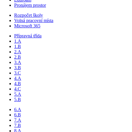
Pronájem prostor
Rozpočet školy
Volná pracovní místa
Microsoft 365
Přípravná třída
1.A
1.B
2.A
2.B
3.A
3.B
3.C
4.A
4.B
4.C
5.A
5.B
6.A
6.B
7.A
7.B
8.A