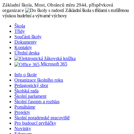
Základní škola, Most, Obránců míru 2944, příspěvková
organizace
Základní škola s třídami s rozšířenou
výukou hudební a výtvarné výchovy
Škola
Třídy
Součásti školy
Dokumenty
Kontakty
Úřední deska
Microsoft 365
Info o škole
Organizace školního roku
Pedagogický sbor
Školská rada
Školní parlament
Školní časopis a rozhlas
Pomáháme
Projekty
Školní poradenské pracoviště
Pro budoucí prvňáčky
Novinky
Eduroam