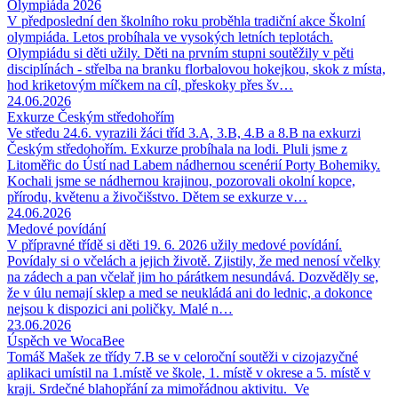
Olympiáda 2026
V předposlední den školního roku proběhla tradiční akce Školní
olympiáda. Letos probíhala ve vysokých letních teplotách.
Olympiádu si děti užily. Děti na prvním stupni soutěžily v pěti
disciplínách - střelba na branku florbalovou hokejkou, skok z místa,
hod kriketovým míčkem na cíl, přeskoky přes šv…
24.06.2026
Exkurze Českým středohořím
Ve středu 24.6. vyrazili žáci tříd 3.A, 3.B, 4.B a 8.B na exkurzi
Českým středohořím. Exkurze probíhala na lodi. Pluli jsme z
Litoměřic do Ústí nad Labem nádhernou scenérií Porty Bohemiky.
Kochali jsme se nádhernou krajinou, pozorovali okolní kopce,
přírodu, květenu a živočišstvo. Dětem se exkurze v…
24.06.2026
Medové povídání
V přípravné třídě si děti 19. 6. 2026 užily medové povídání.
Povídaly si o včelách a jejich životě. Zjistily, že med nenosí včelky
na zádech a pan včelař jim ho párátkem nesundává. Dozvěděly se,
že v úlu nemají sklep a med se neukládá ani do lednic, a dokonce
nejsou k dispozici ani poličky. Malé n…
23.06.2026
Úspěch ve WocaBee
Tomáš Mašek ze třídy 7.B se v celoroční soutěži v cizojazyčné
aplikaci umístil na 1.místě ve škole, 1. místě v okrese a 5. místě v
kraji. Srdečné blahopřání za mimořádnou aktivitu. Ve