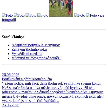
více
fotografií
Starší články:
Adaptační pobyt 6.A Jáchymov
Zahájení školního roku
Vysvědčení rozdána
Vítězství ve fotografické soutěži
26.06.2026
Poděkování a přání klidného léta
Vážení rodiče, milí žáci, další školní rok se chýlí ke svému konci.
Než se naše škola na dva měsíce uzavře, rád bych využil této
příležitosti k malému ohlédnutí a vyjádření velkého díku. Uplynulé
měsíce byly plné pilné práce, nových poznatků, školních akcí, ale i
výzev, které jsme společně úspěšně…
25.06.2026