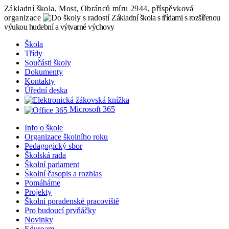
Základní škola, Most, Obránců míru 2944, příspěvková
organizace
Základní škola s třídami s rozšířenou
výukou hudební a výtvarné výchovy
Škola
Třídy
Součásti školy
Dokumenty
Kontakty
Úřední deska
Microsoft 365
Info o škole
Organizace školního roku
Pedagogický sbor
Školská rada
Školní parlament
Školní časopis a rozhlas
Pomáháme
Projekty
Školní poradenské pracoviště
Pro budoucí prvňáčky
Novinky
Eduroam