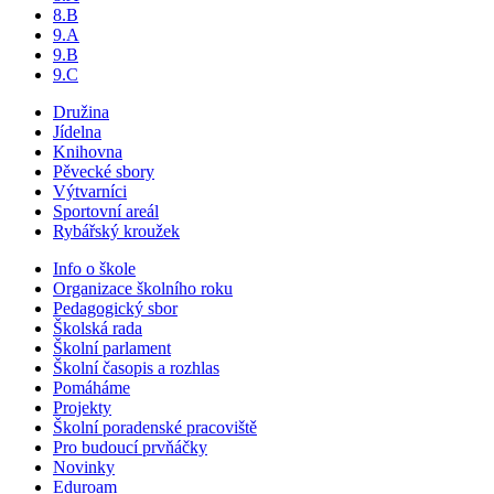
8.B
9.A
9.B
9.C
Družina
Jídelna
Knihovna
Pěvecké sbory
Výtvarníci
Sportovní areál
Rybářský kroužek
Info o škole
Organizace školního roku
Pedagogický sbor
Školská rada
Školní parlament
Školní časopis a rozhlas
Pomáháme
Projekty
Školní poradenské pracoviště
Pro budoucí prvňáčky
Novinky
Eduroam