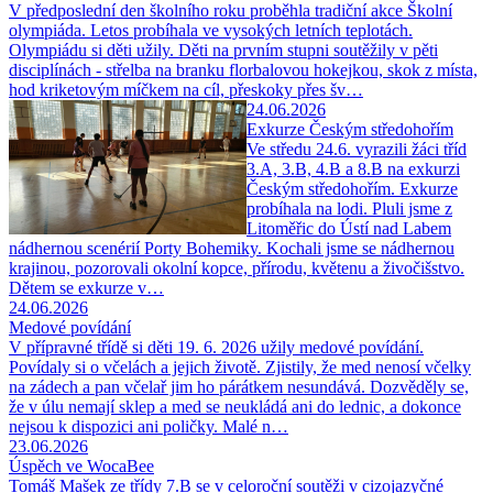
V předposlední den školního roku proběhla tradiční akce Školní
olympiáda. Letos probíhala ve vysokých letních teplotách.
Olympiádu si děti užily. Děti na prvním stupni soutěžily v pěti
disciplínách - střelba na branku florbalovou hokejkou, skok z místa,
hod kriketovým míčkem na cíl, přeskoky přes šv…
24.06.2026
Exkurze Českým středohořím
Ve středu 24.6. vyrazili žáci tříd
3.A, 3.B, 4.B a 8.B na exkurzi
Českým středohořím. Exkurze
probíhala na lodi. Pluli jsme z
Litoměřic do Ústí nad Labem
nádhernou scenérií Porty Bohemiky. Kochali jsme se nádhernou
krajinou, pozorovali okolní kopce, přírodu, květenu a živočišstvo.
Dětem se exkurze v…
24.06.2026
Medové povídání
V přípravné třídě si děti 19. 6. 2026 užily medové povídání.
Povídaly si o včelách a jejich životě. Zjistily, že med nenosí včelky
na zádech a pan včelař jim ho párátkem nesundává. Dozvěděly se,
že v úlu nemají sklep a med se neukládá ani do lednic, a dokonce
nejsou k dispozici ani poličky. Malé n…
23.06.2026
Úspěch ve WocaBee
Tomáš Mašek ze třídy 7.B se v celoroční soutěži v cizojazyčné