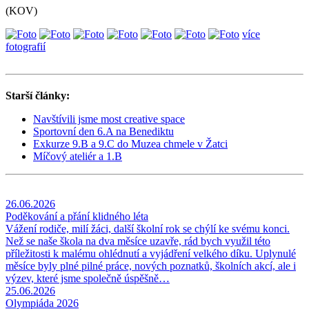
(KOV)
více
fotografií
Starší články:
Navštívili jsme most creative space
Sportovní den 6.A na Benediktu
Exkurze 9.B a 9.C do Muzea chmele v Žatci
Míčový ateliér a 1.B
26.06.2026
Poděkování a přání klidného léta
Vážení rodiče, milí žáci, další školní rok se chýlí ke svému konci.
Než se naše škola na dva měsíce uzavře, rád bych využil této
příležitosti k malému ohlédnutí a vyjádření velkého díku. Uplynulé
měsíce byly plné pilné práce, nových poznatků, školních akcí, ale i
výzev, které jsme společně úspěšně…
25.06.2026
Olympiáda 2026