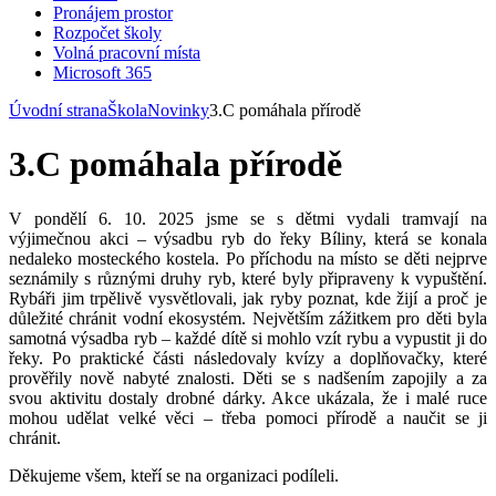
Pronájem prostor
Rozpočet školy
Volná pracovní místa
Microsoft 365
Úvodní strana
Škola
Novinky
3.C pomáhala přírodě
3.C pomáhala přírodě
V pondělí 6. 10. 2025 jsme se s dětmi vydali tramvají na
výjimečnou akci – výsadbu ryb do řeky Bíliny, která se konala
nedaleko mosteckého kostela. Po příchodu na místo se děti nejprve
seznámily s různými druhy ryb, které byly připraveny k vypuštění.
Rybáři jim trpělivě vysvětlovali, jak ryby poznat, kde žijí a proč je
důležité chránit vodní ekosystém. Největším zážitkem pro děti byla
samotná výsadba ryb – každé dítě si mohlo vzít rybu a vypustit ji do
řeky. Po praktické části následovaly kvízy a doplňovačky, které
prověřily nově nabyté znalosti. Děti se s nadšením zapojily a za
svou aktivitu dostaly drobné dárky. Akce ukázala, že i malé ruce
mohou udělat velké věci – třeba pomoci přírodě a naučit se ji
chránit.
Děkujeme všem, kteří se na organizaci podíleli.