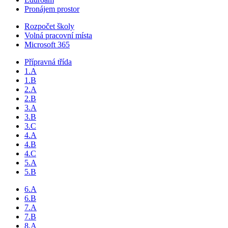
Pronájem prostor
Rozpočet školy
Volná pracovní místa
Microsoft 365
Přípravná třída
1.A
1.B
2.A
2.B
3.A
3.B
3.C
4.A
4.B
4.C
5.A
5.B
6.A
6.B
7.A
7.B
8.A