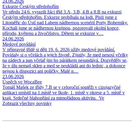
24.06.2026
Exkurze Českým středohořím
Ve středu 24.6. vyrazili žáci tříd 3.A, 3.B, 4.B a 8.B na exkurzi
Českým středohořím. Exkurze probíhala na lodi. Pluli jsme z
Litoměřic do Ústí nad Labem nádhernou scenérií Porty Bohemiky.
Kochali jsme se nádhernou krajinou, pozorovali okolní kopce,
přírodu, květenu a živočišstvo. Dětem se exkurze v…
24.06.2026
Medové povídání
V přípravné třídě si děti 19. 6. 2026 užily medové povídání.
Povídaly si o včelách a jejich životě. Zjistily, že med nenosí včelky
na zádech a pan včelař jim ho párátkem nesundává. Dozvěděly se,
že v úlu nemají sklep a med se neukládá ani do lednic, a dokonce
nejsou k dispozici ani poličky. Malé n…
23.06.2026
Úspěch ve WocaBee
Tomáš Mašek ze třídy 7.B se v celoroční soutěži v cizojazyčné
aplikaci umístil na 1.místě ve škole, 1. místě v okrese a 5. místě v
kraji. Srdečné blahopřání za mimořádnou aktivitu. Ve
Zobrazit všechny novinky