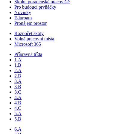
Školní poradenské pracoviště
Pro budoucí prvňáčky
Novinky
Eduroam
Pronájem prostor
Rozpočet školy
Volná pracovní místa
Microsoft 365
Přípravná třída
1.A
1.B
2.A
2.B
3.A
3.B
3.C
4.A
4.B
4.C
5.A
5.B
6.A