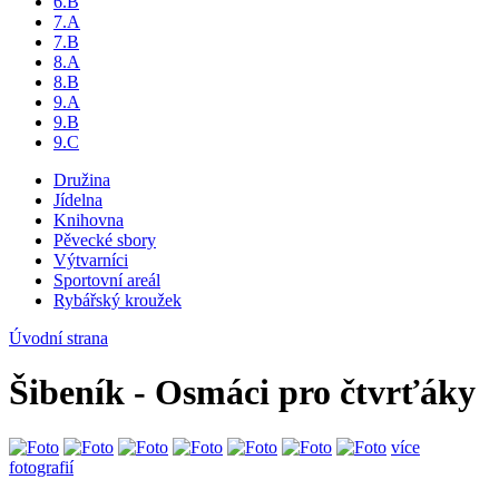
6.B
7.A
7.B
8.A
8.B
9.A
9.B
9.C
Družina
Jídelna
Knihovna
Pěvecké sbory
Výtvarníci
Sportovní areál
Rybářský kroužek
Úvodní strana
Šibeník - Osmáci pro čtvrťáky
více
fotografií