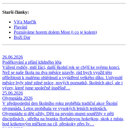
Starší články:
Víťa Marčík
Plavání
Poznáváme horem dolem Most (i co je kolem)
Boží Dar
26.06.2026
Poděkování a přání klidného léta
Vážení rodiče, milí žáci, další školní rok se chýlí ke svému konci.
Než se naše škola na dva měsíce uzavře, rád bych využil této
příležitosti k malému ohlédnutí a vyjádření velkého díku. Uplynulé
měsíce byly plné pilné práce, nových poznatků, školních akcí, ale i
výzev, které jsme společně úspěšně…
25.06.2026
Olympiáda 2026
V předposlední den školního roku proběhla tradiční akce Školní
olympiáda. Letos probíhala ve vysokých letních teplotách.
Olympiádu si děti užily. Děti na prvním stupni soutěžily v pěti
disciplínách - střelba na branku florbalovou hokejkou, skok z místa,
hod kriketovým míčkem na cíl, přeskoky přes šv…