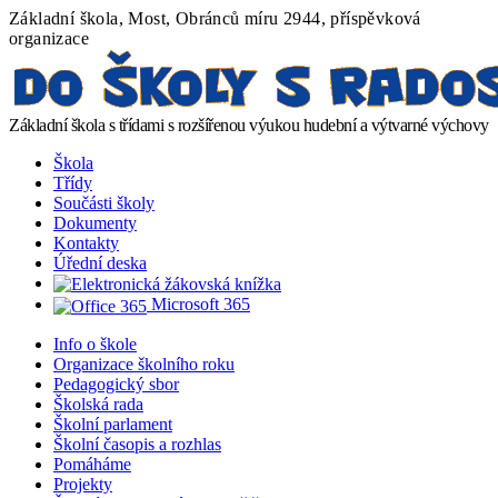
Základní škola, Most, Obránců míru 2944, příspěvková
organizace
Základní škola s třídami s rozšířenou výukou hudební a výtvarné výchovy
Škola
Třídy
Součásti školy
Dokumenty
Kontakty
Úřední deska
Microsoft 365
Info o škole
Organizace školního roku
Pedagogický sbor
Školská rada
Školní parlament
Školní časopis a rozhlas
Pomáháme
Projekty