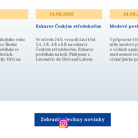
24.06.2026
24.06.
Exkurze Českým středohořím
Medové poví
školního roku
Ve středu 24.6. vyrazili žáci tříd
V přípravné tří
ce Školní
3.A, 3.B, 4.B a 8.B na exkurzi
užily medové p
obíhala ve
Českým středohořím. Exkurze
o včelách a jejic
lotách.
probíhala na lodi. Pluli jsme z
med nenosí vče
ily. Děti na
Litoměřic do Ústí nad Labem
včelař jim ho 
ily v pěti
nádhernou scenérií Porty
Dozvěděly se, ž
ba na branku
Bohemiky. Kochali jsme se
a med se neuklá
, skok z místa,
nádhernou krajinou, pozorovali
dokonce nejsou
em na cíl,
okolní kopce, přírodu, květenu a
poličky. Malé 
živočišstvo. Dětem se exkurze v…
Zobrazit všechny novinky