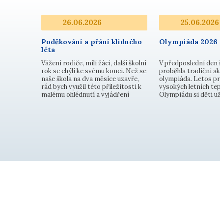
26.06.2026
25.06.2026
Poděkování a přání klidného
Olympiáda 2026
léta
Vážení rodiče, milí žáci, další školní
V předposlední den 
rok se chýlí ke svému konci. Než se
proběhla tradiční ak
naše škola na dva měsíce uzavře,
olympiáda. Letos pr
rád bych využil této příležitosti k
vysokých letních tep
malému ohlédnutí a vyjádření
Olympiádu si děti už
velkého díku. Uplynulé měsíce byly
prvním stupni soutěž
plné pilné práce, nových poznatků,
disciplínách - střel
školních akcí, ale i výzev, které jsme
florbalovou hokejkou
společně úspěšně…
hod kriketovým míčk
přeskoky přes šv…