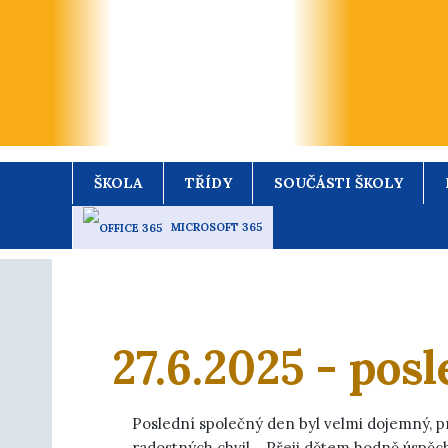
ŠKOLA
TŘÍDY
SOUČÁSTI ŠKOLY
MICROSOFT 365
27.6.2025 - pos
Poslední společný den byl velmi dojemný, prot
radostných chvil... Přeji dětem hodně úspěch