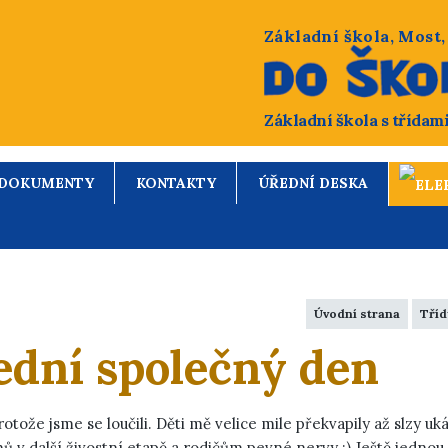
Základní škola, Most
Základní škola s třídam
DOKUMENTY
KONTAKTY
ÚŘEDNÍ DESKA
Úvodní strana
Tříd
lední společný den
ože jsme se loučili. Děti mě velice mile překvapily až slzy uká
ů v další živostní etapě a rodičům pevné nervy :) Ještě jednou 