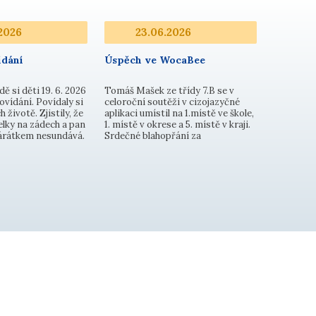
2026
23.06.2026
dání
Úspěch ve WocaBee
dě si děti 19. 6. 2026
Tomáš Mašek ze třídy 7.B se v
ovídání. Povídaly si
celoroční soutěži v cizojazyčné
h životě. Zjistily, že
aplikaci umístil na 1.místě ve škole,
lky na zádech a pan
1. místě v okrese a 5. místě v kraji.
párátkem nesundává.
Srdečné blahopřání za
e v úlu nemají sklep
mimořádnou aktivitu. Ve
dá ani do lednic, a
 k dispozici ani
n…