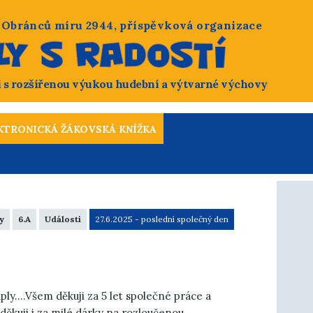
, Obránců míru 2944, příspěvková organizace
i s rozšířenou výukou hudební a výtvarné výchovy
y
6.A
Události
27.6.2025 - poslední společný den
ply....Všem děkuji za 5 let společné práce a
děkuji i za milé dárky na rozloučenou.